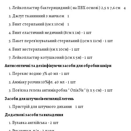
Лейкопластир бактерицидний ( на ПВХ основі ) 2,5 х 7,6 см 4
Джгут тканинний з маячком 1
Бинт стерильний (5м х 10см) 1
Бинт еластичний медичний (8см х 1м) - 1 шт
Пакет перев'язувальний стерильний (13см х 11см) - 1 шт
Бинт нестерильний (5м х 10см) - 1 шт
Лейкопластир котушковий (1см х 5м) - 1 шт
Антисептичні та дезінфікуючи засоби для обробки шкіри
Перекис водню 3% 40 мл - 1 шт
Амміаку розчин 10%фл. 40 мл - 1 шт
Пов'язка гелева антимікробна " ОпікУн " (5 х 5 см) - 1 шт
Засоби для штучноївентиляції легень
Пристрій для штучного дихання 1 шт
Додаткові засоби та вкладення
Булавка англійська - 2 шт
Рукавички п/е - 2 пари