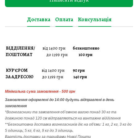
Доставка
Оплата
Консультація
ВІДДІЛЕННЯ/
від 1400 грн
безкоштовно
ПОШТОМАТ
до 1399 грн
100 грн
КУР'ЄРОМ
від 1400 грн
90 грн
ЗА АДРЕСОЮ
до 1399 грн
140 грн
Мінімальна сума замовлення - 500 грн
Замовлення
оформлені до 14:00 будуть відправлені в день
замовлення
*Вогнегасники т
а
замовлення
об’ємною вагою понад 30 кг та
довжиною понад 120 см відправляються на вантажне відділення
**Безкоштовна доставка вогнегасників діє на об'єми: 1 кг, 2 кг, 3 кг до
5 одиниць; 5 кг, 6 кг, 9 кг до 3 одиниць.
Вартість доставки за тарифами Нової Пошти