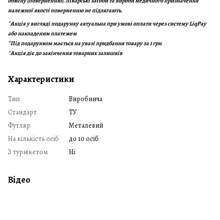
обміну (поверненню). Лікарські засоби та вироби медичного призначення
належної якості поверненню не підлягають.
*Акція у вигляді подарунку актуальна при умові оплати через систему
LiqPay
або накладеним платежем
*Під подарунком мається на увазі придбання товару за 1 грн
*Акція діє до закінчення товарних залишків
Характеристики
Тип
Виробнича
Стандарт
ТУ
Футляр
Металевий
На кількість осіб
до 10 осіб
З турнікетом
Ні
Відео