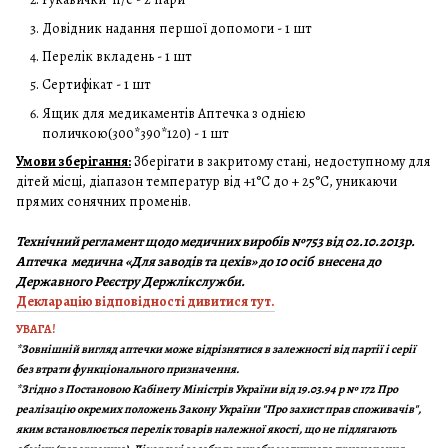
Довідник надання першої допомоги - 1 шт
Перелік вкладень - 1 шт
Сертифікат - 1 шт
Ящик для медикаментів Аптечка з однією
поличкою(300*390*120) - 1 шт
Умови зберігання:
Зберігати в закритому стані, недоступному для
дітей місці, діапазон температур від +1°C до + 25°C, уникаючи
прямих сонячних променів.
Технічний регламент щодо медичних виробів №753 від 02.10.2013р.
Аптечка медична «Для заводів та цехів» до 10 осіб внесена до
Державного Реєстру Держлікслужби.
Декларацію відповідності дивитися тут.
УВАГА!
*Зовнішній вигляд аптечки може відрізнятися в залежності від партії і серії
без втрати функціонального призначення.
*
Згідно з Постановою Кабінету Міністрів України від 19.03.94 р № 172 Про
реалізацію окремих положень Закону України "Про захист прав споживачів",
яким встановлюється перелік товарів належної якості, що не підлягають