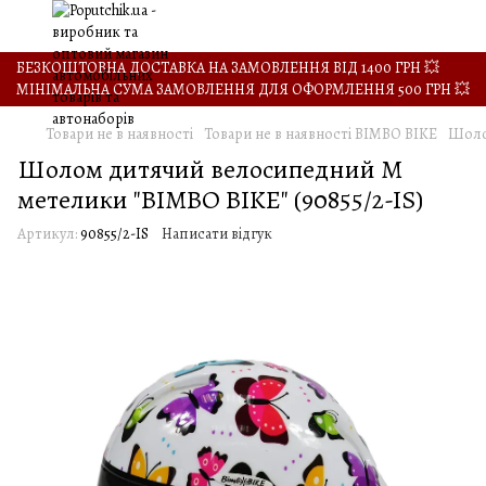
БЕЗКОШТОВНА ДОСТАВКА НА ЗАМОВЛЕННЯ ВІД 1400 ГРН 💥
МІНІМАЛЬНА СУМА ЗАМОВЛЕННЯ ДЛЯ ОФОРМЛЕННЯ 500 ГРН 💥
Товари не в наявності
Товари не в наявності BIMBO BIKE
Шолом
Шолом дитячий велосипедний M
метелики "BIMBO BIKE" (90855/2-IS)
Артикул:
90855/2-IS
Написати відгук