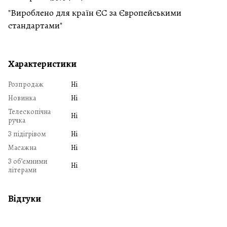
"Вироблено для країн ЄС за Європейськими
стандартами"
Характеристики
Розпродаж
Ні
Новинка
Ні
Телескопічна
Ні
ручка
З підігрівом
Ні
Масажна
Ні
З обʼємними
Ні
літерами
Відгуки