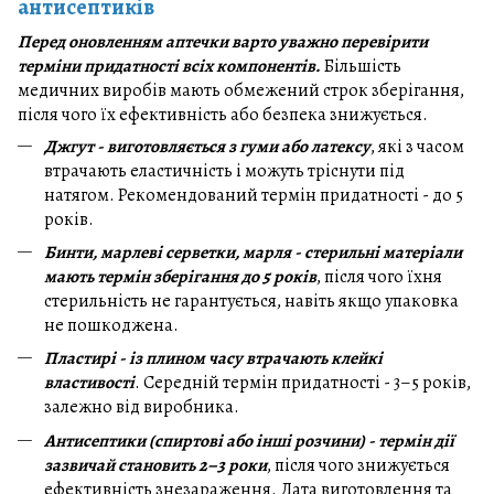
антисептиків
Перед оновленням аптечки варто уважно перевірити
терміни придатності всіх компонентів.
Більшість
медичних виробів мають обмежений строк зберігання,
після чого їх ефективність або безпека знижується.
Джгут - виготовляється з гуми або латексу
, які з часом
втрачають еластичність і можуть тріснути під
натягом. Рекомендований термін придатності - до 5
років.
Бинти, марлеві серветки, марля - стерильні матеріали
мають термін зберігання до 5 років
, після чого їхня
стерильність не гарантується, навіть якщо упаковка
не пошкоджена.
Пластирі - із плином часу втрачають клейкі
властивості
. Середній термін придатності - 3–5 років,
залежно від виробника.
Антисептики (спиртові або інші розчини) - термін дії
зазвичай становить 2–3 роки
, після чого знижується
ефективність знезараження. Дата виготовлення та