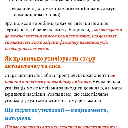
справність допоміжних елементів (ножиці, джгут,
термопокривало тощо).
Зручно, коли виробник додає до аптечки не лише
сертифікат, а й перелік вмісту. Наприклад,
ми вкладаємо
до кожної аптечки список комплектуючих, що дозволяє
споживачеві легко звірити фактичну наявність усіх
необхідних елементів.
Як правильно утилізувати стару
автоаптечку та ліки
Стара автоаптечка або її прострочені компоненти
не
повинні опинятися у звичайному смітнику.
Неправильна
утилізація може не тільки зашкодити довкіллю, а й мати
юридичні наслідки. Розглянемо, що саме підлягає
утилізації, куди звертатися та чому це важливо.
Що підлягає утилізації — медикаменти,
матеріали
Під час оновлення аптечки важливо не просто вилучити