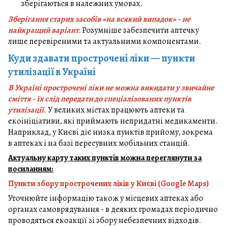
зберігаються в належних умовах.
Зберігання старих засобів «на всякий випадок» - не
найкращий варіант.
Розумніше забезпечити аптечку
лише перевіреними та актуальними компонентами.
Куди здавати прострочені ліки — пункти
утилізації в Україні
В Україні прострочені ліки не можна викидати у звичайне
сміття - їх слід передати до спеціалізованих пунктів
утилізації
. У великих містах працюють аптеки та
екоініціативи, які приймають непридатні медикаменти.
Наприклад, у Києві діє низка пунктів прийому, зокрема
в аптеках і на базі пересувних мобільних станцій.
Актуальну карту таких пунктів можна переглянути за
посиланням:
Пункти збору прострочених ліків у Києві (Google Maps)
Уточнюйте інформацію також у місцевих аптеках або
органах самоврядування - в деяких громадах періодично
проводяться екоакції зі збору небезпечних відходів.