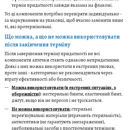
термін придатності завжди вказана на флаконі.
Усі ці компоненти потрібно перевіряти індивідуально -
за маркуванням на упаковці, щоб вчасно замінити лише
ті, які протерміновані.
Що можна, а що не можна використовувати
після закінчення терміну
Після завершення терміну придатності не всі
компоненти аптечки стають однаково непридатними.
Деякі з них можна використати в екстрених умовах,
проте інші - категорично не рекомендуються через
втрату ефективності або безпечності.
Можна використовувати (в екстрених ситуаціях, з
обережністю)
: нестерильні бинти, еластичний бинт,
джгут, якщо він не пересох і не тріскається.
Не можна використовувати:
стерильні
перев’язувальні матеріали (втрачають стерильність),
антисептики (не гарантують знезараження),
знеболювальні засоби з простроченим терміном.