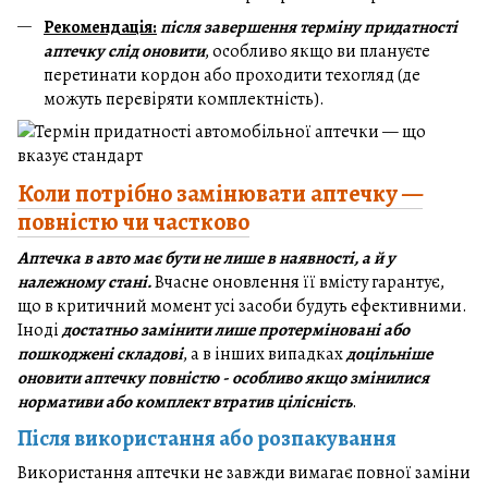
Рекомендація:
після завершення терміну придатності
аптечку слід оновити
, особливо якщо ви плануєте
перетинати кордон або проходити техогляд (де
можуть перевіряти комплектність).
Коли потрібно замінювати аптечку —
повністю чи частково
Аптечка в авто має бути не лише в наявності, а й у
належному стані.
Вчасне оновлення її вмісту гарантує,
що в критичний момент усі засоби будуть ефективними.
Іноді
достатньо замінити лише протерміновані або
пошкоджені складові
, а в інших випадках
доцільніше
оновити аптечку повністю - особливо якщо змінилися
нормативи або комплект втратив цілісність
.
Після використання або розпакування
Використання аптечки не завжди вимагає повної заміни