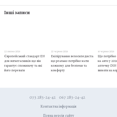
Інші записи
23 липня 2026
25 червня 2026
16 червня 2026
Європейський стандарт EN
Екіпірування велосипедиста:
Що потрібно 
для вогнегасників: що він
що реально потрібно мати
на авто у 202
гарантує споживачу та які
кожному для безпеки та
аптечку DIN 1
його переваги
комфорту
вимоги на ко
073 283-24-42
067 283-24-42
Контактна інформація
Повна версія сайту