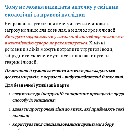
Чому не можна викидати аптечку у смітник —
екологічні та правові наслідки
Неправильна утилізація вмісту аптечки становить
загрозу не лише для довкілля, а й для здоров’я людей.
Викидати медикаменти у загальний контейнер чи зливати
в каналізацію суворо не рекомендується.
Хімічні
речовини з ліків можуть потрапити у ґрунтові води,
забруднити екосистему та негативно вплинути на
тварин і людей.
Пластикові й гумові елементи аптечки розкладаються
десятками років, а аерозолі - вибухонебезпечні й токсичні.
Для безпечної утилізації варто:
звертатися до інструкцій конкретних препаратів щодо
способу їх знищення;
здавати прострочені ліки до аптек, які приймають такі
відходи;
користуватися спеціалізованими пунктами збору