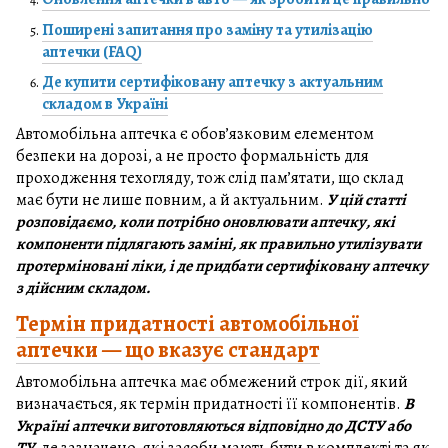
Поширені запитання про заміну та утилізацію
аптечки (FAQ)
Де купити сертифіковану аптечку з актуальним
складом в Україні
Автомобільна аптечка є обов’язковим елементом
безпеки на дорозі, а не просто формальність для
проходження техогляду, тож слід пам’ятати, що склад
має бути не лише повним, а й актуальним.
У цій статті
розповідаємо, коли потрібно оновлювати аптечку, які
компоненти підлягають заміні, як правильно утилізувати
протерміновані ліки, і де придбати сертифіковану аптечку
з дійсним складом.
Термін придатності автомобільної
аптечки — що вказує стандарт
Автомобільна аптечка має обмежений строк дії, який
визначається, як термін придатності її компонентів.
В
Україні аптечки виготовляються відповідно до ДСТУ або
ТУ
, де зазначено, які засоби мають бути в комплекті та як