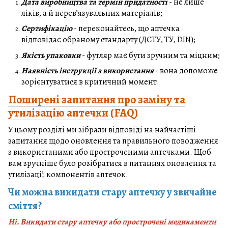
Дата виробництва та термін придатності
- не лише
ліків, а й перев’язувальних матеріалів;
Сертифікацію
- переконайтесь, що аптечка
відповідає обраному стандарту (ДСТУ, ТУ, DIN);
Якість упаковки
- футляр має бути зручним та міцним;
Наявність інструкції з використання
- вона допоможе
зорієнтуватися в критичний момент.
Поширені запитання про заміну та
утилізацію аптечки (FAQ)
У цьому розділі ми зібрали відповіді на найчастіші
запитання щодо оновлення та правильного поводження
з використаними або простроченими аптечками. Щоб
вам зручніше було розібратися в питаннях оновлення та
утилізації компонентів аптечок.
Чи можна викидати стару аптечку у звичайне
сміття?
Ні. Викидати стару аптечку або прострочені медикаменти