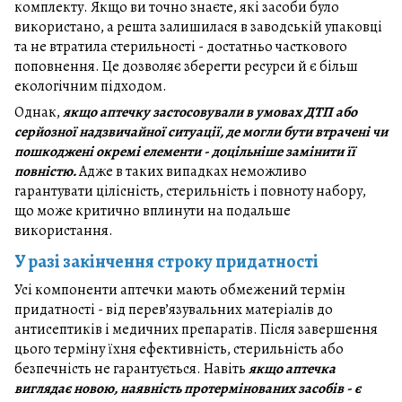
комплекту. Якщо ви точно знаєте, які засоби було
використано, а решта залишилася в заводській упаковці
та не втратила стерильності - достатньо часткового
поповнення. Це дозволяє зберегти ресурси й є більш
екологічним підходом.
Однак,
якщо аптечку застосовували в умовах ДТП або
серйозної надзвичайної ситуації, де могли бути втрачені чи
пошкоджені окремі елементи - доцільніше замінити її
повністю.
Адже в таких випадках неможливо
гарантувати цілісність, стерильність і повноту набору,
що може критично вплинути на подальше
використання.
У разі закінчення строку придатності
Усі компоненти аптечки мають обмежений термін
придатності - від перев’язувальних матеріалів до
антисептиків і медичних препаратів. Після завершення
цього терміну їхня ефективність, стерильність або
безпечність не гарантується. Навіть
якщо аптечка
виглядає новою, наявність протермінованих засобів - є