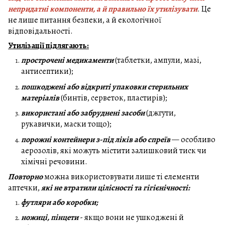
непридатні компоненти, а й правильно їх утилізувати
. Це
не лише питання безпеки, а й екологічної
відповідальності.
Утилізації підлягають:
прострочені медикаменти
(таблетки, ампули, мазі,
антисептики);
пошкоджені або відкриті упаковки стерильних
матеріалів
(бинтів, серветок, пластирів);
використані або забруднені засоби
(джгути,
рукавички, маски тощо);
порожні контейнери з-під ліків або спреїв
— особливо
аерозолів, які можуть містити залишковий тиск чи
хімічні речовини.
Повторно
можна використовувати лише ті елементи
аптечки,
які не втратили цілісності та гігієнічності:
футляри або коробки;
ножиці, пінцети
- якщо вони не ушкоджені й