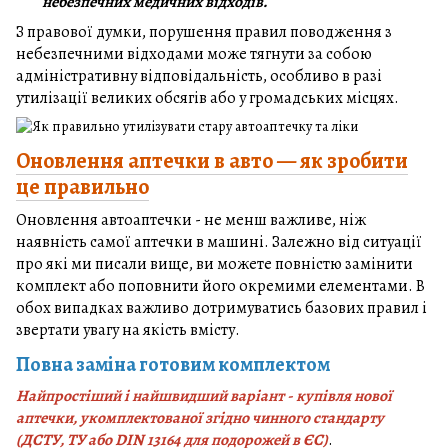
небезпечних медичних відходів.
З правової думки, порушення правил поводження з
небезпечними відходами може тягнути за собою
адміністративну відповідальність, особливо в разі
утилізації великих обсягів або у громадських місцях.
Оновлення аптечки в авто — як зробити
це правильно
Оновлення автоаптечки - не менш важливе, ніж
наявність самої аптечки в машині. Залежно від ситуації
про які ми писали вище, ви можете повністю замінити
комплект або поповнити його окремими елементами. В
обох випадках важливо дотримуватись базових правил і
звертати увагу на якість вмісту.
Повна заміна готовим комплектом
Найпростіший і найшвидший варіант - купівля нової
аптечки, укомплектованої згідно чинного стандарту
(ДСТУ, ТУ або DIN 13164 для подорожей в ЄС)
.