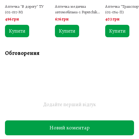
Аптечка "В дорогу" ТУ
Аптечка медична
Аптечка "Транспор
(02-037-М)
автомобільна-1 Poputchik
(02-054-П)
(02-021-М) м'який футляр
496 грн
676 грн
403 грн
Купити
Купити
Купити
Обговорення
Додайте перший відгук
Новий коментар