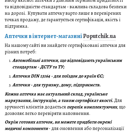
Вибір якісної аптечки з дійсним терміном придатності
та відповідністю стандартам - важлива складова безпеки
на дорозі. Купувати аптечку варто лише в перевірених
точках продажу, де гарантується сертифікація, якість і
підтримка.
Аптечки в інтернет-магазині
Poputchik.ua
На нашому сайті ви знайдете сертифіковані аптечки для
різних потреб:
Автомобільні аптечки, що відповідають українським
стандартам - ДСТУ та ТУ;
Аптечки DIN 13164 - для поїздок до країн ЄС;
Аптечки - для туризму, дому, підприємств.
Кожна аптечка має актуальний склад, українське
маркування, інструкцію, а також сертифікат якості.
Для
зручності клієнтів додається
перелік комплектуючих
, що
дозволяє легко перевіряти наповнення.
Окрім готових аптечок, ви можете придбати окремі
медичні компоненти
- для оновлення або персоналізації