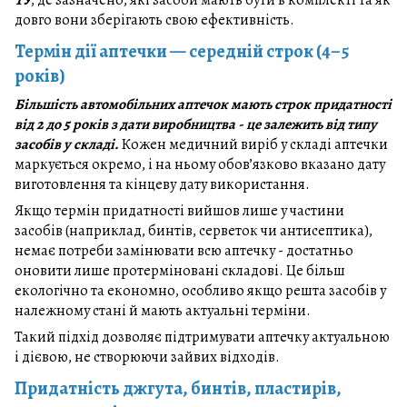
довго вони зберігають свою ефективність.
Термін дії аптечки — середній строк (4–5
років)
Більшість автомобільних аптечок мають строк придатності
від 2 до 5 років з дати виробництва - це залежить від типу
засобів у складі.
Кожен медичний виріб у складі аптечки
маркується окремо, і на ньому обов’язково вказано дату
виготовлення та кінцеву дату використання.
Якщо термін придатності вийшов лише у частини
засобів (наприклад, бинтів, серветок чи антисептика),
немає потреби замінювати всю аптечку - достатньо
оновити лише протерміновані складові. Це більш
екологічно та економно, особливо якщо решта засобів у
належному стані й мають актуальні терміни.
Такий підхід дозволяє підтримувати аптечку актуальною
і дієвою, не створюючи зайвих відходів.
Придатність джгута, бинтів, пластирів,