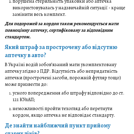
порушена стерильність упаковки або аптечка
використовувалась у надзвичайній ситуації - краще
замінити весь комплект.
Для подорожей за кордон також рекомендується мати
повноцінну аптечку, сертифіковану за відповідним
стандартом.
Який штраф за прострочену або відсутню
аптечку в авто?
В Україні водій зобов’язаний мати укомплектовану
аптечку згідно з ПДР. Відсутність або непридатність
аптечки (прострочені засоби, порожній футляр тощо)
може призвести до:
усного попередження або штрафу відповідно до ст.
121 КУпАП;
неможливості пройти техогляд або перетнути
кордон, якщо аптечка не відповідає стандарту.
Де знайти найближчий пункт прийому
старих ліків?