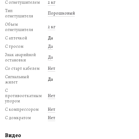
С огнетушителем
2 кг
Тип
Порошковый
огнетушителя
Объем
2 кг
огнетушителя
С аптечкой
Да
С тросом
Да
Знак аварийной
Да
остановки
Со старт кабелем
Нет
Сигнальный
Да
жилет
С
противооткатным
Нет
упором
С компрессором
Нет
С домкратом
Нет
Видео