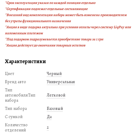
*
Срок эксплуатации указан по каждой позиции отдельно
*
Сертификации подлежат отдельные составляющие
*Внешний вид комплектации набора может быть изменена производителем
без утраты функционального назначения
*Акция в виде подарка актуальна при условии оплаты через систему LiqPay или
наложенным платежом
*Под подарком подразумевается приобретение товара за 1 грн
*Акция действует до окончания товарных остатков
Характеристики
Цвет
Черный
Бренд авто
Универсальная
Тип
автомобиляТип
Легковой
набора
Тип набора
Базовый
С сумкой
Да
Количество
2
отделений