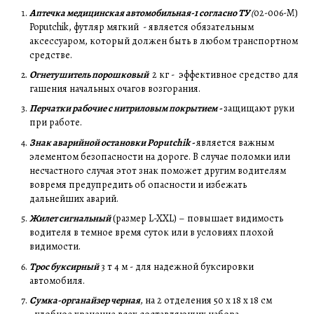
Аптечка медицинская автомобильная-1 согласно ТУ
(
02-006-М)
Poputchik, футляр мягкий - является обязательным
аксессуаром, который должен быть в любом транспортном
средстве.
Огнетушитель порошковый
2 кг - эффективное средство для
гашения начальных очагов возгорания.
Перчатки рабочие с нитриловым покрытием -
защищают руки
при работе.
Знак аварийной остановки Poputchik -
является важным
элементом безопасности на дороге. В случае поломки или
несчастного случая этот знак поможет другим водителям
вовремя предупредить об опасности и избежать
дальнейших аварий.
Жилет сигнальный
(размер L-XXL) – повышает видимость
водителя в темное время суток или в условиях плохой
видимости.
Трос буксирный
3 т 4 м - для надежной буксировки
автомобиля.
Сумка-органайзер черная
, на 2 отделения 50 х 18 х 18 см