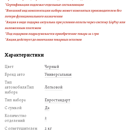
*Сертификации подлежат отдельные составляющие
*Внешний вид комплектации набора может изменяться производителем без
потери функционального назначения
*Акция в виде подарка актуальна при условии оплаты через систему LiqPay или
наложенным платежом
*Под подарком подразумевается приобретение товара за 1 грн
*Акция действует до окончания товарных остатков
Характеристики
Цвет
Черный
Бренд авто
Универсальная
Тип
автомобиляТип
Легковой
набора
Тип набора
Евростандарт
С сумкой
Да
Количество
2
отделений
С огнетушителем
2 кг