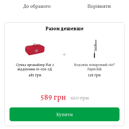
До обраного
Порівняти
Разом дешевше
Сумка органайзер Fiat 2
Водозгін поворотний 360°
відділення 03-026-2Д
Poputchik
481 грн
139 грн
589 грн
620 грн
Купити