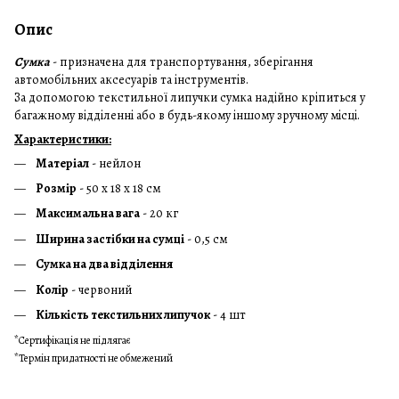
Опис
Сумка
- призначена для транспортування, зберігання
автомобільних аксесуарів та інструментів.
За допомогою текстильної липучки сумка надійно кріпиться у
багажному відділенні або в будь-якому іншому зручному місці.
Характеристики:
Матеріал
- нейлон
Розмір
- 50 х 18 х 18 см
Максимальна вага
- 20 кг
Ширина застібки на сумці
- 0,5 см
Сумка на два відділення
Колір
- червоний
Кількість текстильних липучок
- 4 шт
*Сертифікація не підлягає
*Термін придатності не обмежений