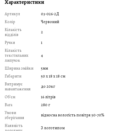
Характеристики
Артикул
03-026-2Д
Колір
Червоний
Кількість
2
відділів
Ручки
1
Кількість
текстильних
4
липучок
Ширина змійки
5мм
Габарити
50 х 18 х 18 см
Витримує
до 20кг
навантаження
Об'єм
16 літрів
Вага
280 г
Умови
відносна вологість повітря 50-70%
зберігання
Наявність
З логотипом
логотипу