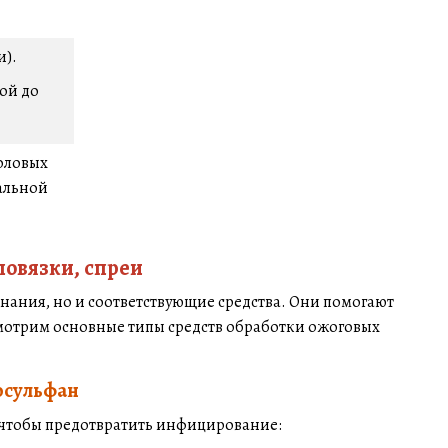
и).
ой до
половых
нальной
повязки, спреи
нания, но и соответствующие средства. Они помогают
мотрим основные типы средств обработки ожоговых
осульфан
 чтобы предотвратить инфицирование: