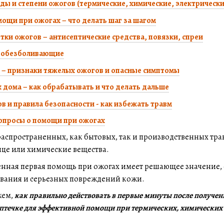
иды и степени ожогов (термические, химические, электрически
ощи при ожогах – что делать шаг за шагом
тки ожогов – антисептические средства, повязки, спреи
- обезболивающие
 – признаки тяжелых ожогов и опасные симптомы
 дома – как обрабатывать и что делать дальше
 и правила безопасности - как избежать травм
опросы о помощи при ожогах
распространенных, как бытовых, так и производственных трав
лнце или химические вещества.
нная первая помощь при ожогах имеет решающее значение, о
вания и серьезных повреждений кожи.
жем,
как правильно действовать в первые минуты после получения 
аптечке для эффективной помощи при термических, химических