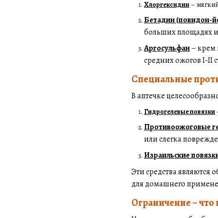
Хлоргексидин
– мягкий
Бетадин (повидон-й
больших площадях и
Аргосульфан
– крем 
средних ожогов I-II 
Специальные проти
В аптечке целесообразн
Гидрогелевые повязки
Противоожоговые ге
или слегка поврежд
Израильские повязк
Эти средства являются 
для домашнего примен
Ограничение – что 