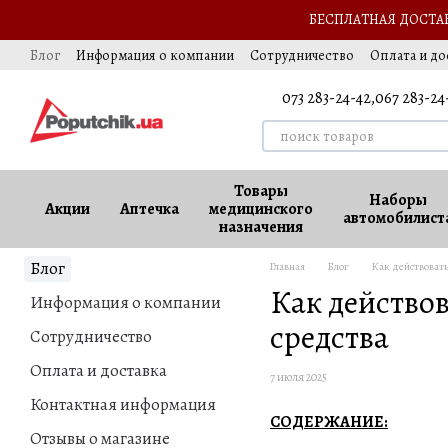
Перейти к основному контенту
БЕСПЛАТНАЯ ДОСТАВК
Блог
Информация о компании
Сотрудничество
Оплата и до
Выезд за границу
Обмен и возврат
Оферта
Ваккансии
073 283-24-42,
067 283-24
Товары
Наборы
Акции
Аптечка
медицинского
автомобилист
назначения
Блог
Главная
Блог
Как действовать
Как действо
Информация о компании
средства
Сотрудничество
Оплата и доставка
7 июля 2025
Контактная информация
СОДЕРЖАНИЕ:
Отзывы о магазине