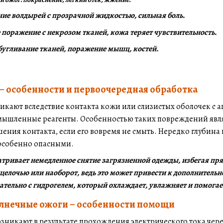
ание волдырей с прозрачной жидкостью, сильная боль.
ое поражение с некрозом тканей, кожа теряет чувствительность.
обугливание тканей, поражение мышц, костей.
– особенности и первоочередная обработка
кают вследствие контакта кожи или слизистых оболочек с а
ышленные реагенты. Особенностью таких повреждений являе
шения контакта, если его вовремя не смыть. Нередко глуби
 особенно опасными.
ривает немедленное снятие загрязненной одежды, избегая пря
щелочью или наоборот, ведь это может привести к дополнител
ательно с гидрогелем, который охлаждает, увлажняет и помогае
олнечные ожоги – особенности помощи
зникают в результате прохождения электрического тока чере