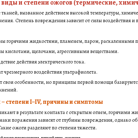
– виды и степени ожогов (термические, хими
 тканей, вызванное действием высокой температуры, химичес
чения. Степень повреждения зависит от силы воздействия и
ны горячими жидкостями, пламенем, паром, раскаленными 
ны кислотами, щелочами, агрессивными веществами.
едствие действия электрического тока.
ат чрезмерного воздействия ультрафиолета.
т свои особенности, но принципы первой помощи базируют
жнений.
– степени I–IV, причины и симптомы
икают в результате контакта с открытым огнем, горячими ж
знаки поражения зависят от глубины повреждения, однако о
акие ожоги разделяют по степени тяжести.
ый ожог: покраснение, легкий отек, жжение.