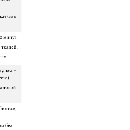
жаться к
0 минут.
 тканей.
сло.
пульса –
ете).
жоговой
 бинтом,
мы без