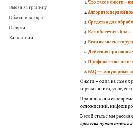
Что такое ожоги – в
Выезд за границу
Алгоритм первой пом
Обмен и возврат
Средства для обрабо
Оферта
Как облегчить боль 
Ваккансии
Если вызвать скорую
Действия при ожогах
Профилактика ожогов
FAQ — популярные в
Ожоги – одна из самых 
горячая плита, утюг, со
Правильная и своевреме
осложнений, инфициро
В этой статье мы расска
средства нужно иметь в 