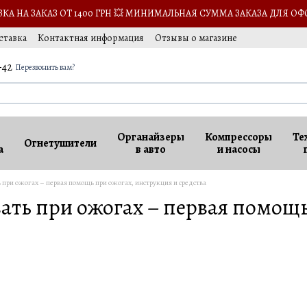
А НА ЗАКАЗ ОТ 1400 ГРН 💥 МИНИМАЛЬНАЯ СУММА ЗАКАЗА ДЛЯ ОФ
ставка
Контактная информация
Отзывы о магазине
-42
Перезвонить вам?
Органайзеры
Компрессоры
Те
Огнетушители
а
в авто
и насосы
 при ожогах – первая помощь при ожогах, инструкция и средства
вать при ожогах – первая помощь