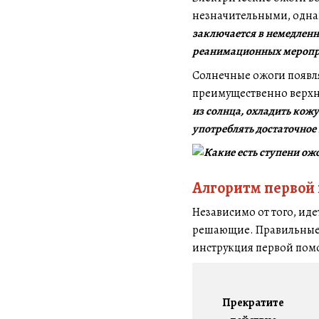
незначительными, одна
заключается в немедленн
реанимационных меропри
Солнечные ожоги появля
преимущественно верхни
из солнца, охладить кож
употреблять достаточное
Алгоритм первой 
Независимо от того, ид
решающие. Правильные 
инструкция первой пом
Прекратите