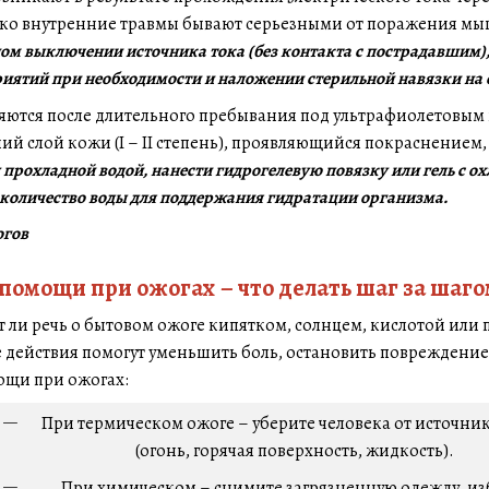
ко внутренние травмы бывают серьезными от поражения мышц
ом выключении источника тока (без контакта с пострадавшим),
ятий при необходимости и наложении стерильной навязки на о
ются после длительного пребывания под ультрафиолетовым и
й слой кожи (I – II степень), проявляющийся покраснением
у прохладной водой, нанести гидрогелевую повязку или гель с
 количество воды для поддержания гидратации организма.
помощи при ожогах – что делать шаг за шаг
ет ли речь о бытовом ожоге кипятком, солнцем, кислотой ил
действия помогут уменьшить боль, остановить повреждение
ощи при ожогах:
При термическом ожоге – уберите человека от источник
(огонь, горячая поверхность, жидкость).
При химическом – снимите загрязненную одежду, из