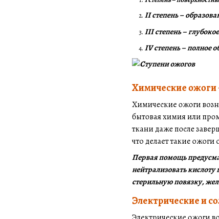
II степень – образов
III степень – глубок
IV степень – полное 
Химические ожоги 
Химические ожоги возни
бытовая химия или пром
ткани даже после завер
что делает такие ожоги
Первая помощь предусмат
нейтрализовать кислоту 
стерильную повязку, жел
Электрические и с
Электрические ожоги во