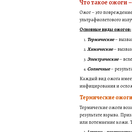
Что такое ожоги 
Ожог – это повреждение
ультрафиолетового излу
Основные виды ожогов:
Термические
– вызва
Химические
– вызва
Электрические
– всл
Солнечные
– результ
Каждый вид ожога имее
инфицирования и осло
Термические ожоги 
Термические ожоги возн
результате взрыва. При
или потемнение кожи. Т
I степень – поверхностн