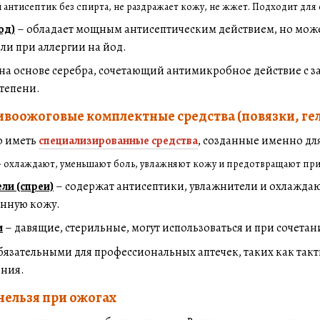
 антисептик без спирта, не раздражает кожу, не жжет. Подходит дл
од)
– обладает мощным антисептическим действием, но може
ли при аллергии на йод.
на основе серебра, сочетающий антимикробное действие с 
степени.
воожоговые комплектные средства (повязки, ге
о иметь
специализированные средства
, созданные именно дл
- охлаждают, уменьшают боль, увлажняют кожу и предотвращают при
ли (спреи)
– содержат антисептики, увлажнители и охлажда
енную кожу.
и
– давящие, стерильные, могут использоваться и при сочета
обязательными для профессиональных аптечек, таких как та
ения.
нельзя при ожогах