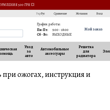
ОРМЛЕНИЯ 500 ГРН 💥
Сравнение
Укр
Рус
Желания
Вход
График работы:
Мой заказ
Пн-Пт:
9:00 - 18:00
Сб - Вс:
ВЫХОДНЫЕ
Уход
Решетка
хническая
Автомобильные
за
для
Эле
помощь
аксессуары
авто
радиатора
 при ожогах, инструкция и