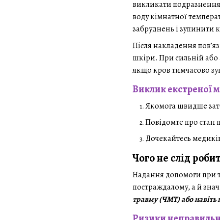
викликати подразнення.
воду кімнатної темпера
забруднень і зупинити 
Після накладення пов’я
шкіри. При сильній або 
якщо кров тимчасово зу
Виклик екстреної м
Якомога швидше зат
Повідомте про стан 
Дочекайтесь медиків
Чого не слід роби
Надання допомоги при т
постраждалому, а й зна
травму (ЧМТ) або навіть п
Ризики неправильн