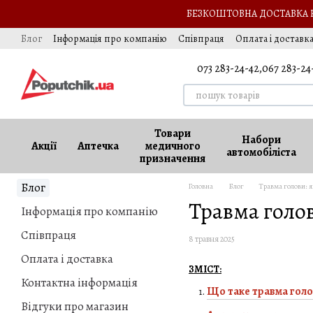
Перейти до основного контенту
БЕЗКОШТОВНА ДОСТАВКА НА
Блог
Інформація про компанію
Співпраця
Оплата і доставк
Обмін та повернення
Оферта
Вакансії
073 283-24-42,
067 283-24
Товари
Набори
Акції
Аптечка
медичного
автомобіліста
призначення
Блог
Головна
Блог
Травма голови:
Травма голо
Інформація про компанію
Співпраця
8 травня 2025
Оплата і доставка
ЗМІСТ:
Контактна інформація
Що таке травма голо
Відгуки про магазин