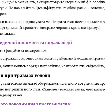
 Якщо є можливість, використовуйте стерильний фізіологічни
тури. Не намагайтесь "дезінфікувати" глибокі рани — головн
кров.
зки важливо продовжувати моніторити стан постраждалого: сл
артеріальній кровотечі (яскраво-червона кров, що пульсує) 
пинилася.
едичної допомоги та подальші дії
елефонуйте за номером 103.
постраждалого, опис симптомів, приблизний механізм травм
, залишаючись поряд з потерпілим, контролюючи свідомість, 
ти при травмах голови
равмі голови вимагає обережності та чіткого дотримання пра
чно погіршити його стан.
Саме тому важливо знати, чого катег
ідозру на неї.
ого поводження з постраждалим