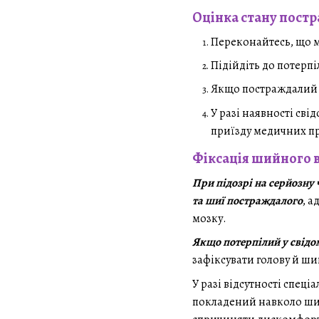
Оцінка стану постр
Переконайтесь, що мі
Підійдіть до потерпі
Якщо постраждалий н
У разі наявності сві
приїзду медичних пр
Фіксація шийного в
При підозрі на серйозну
та шиї постраждалого
, 
мозку.
Якщо потерпілий у свідо
зафіксувати голову й ш
У разі відсутності спе
покладений навколо шиї