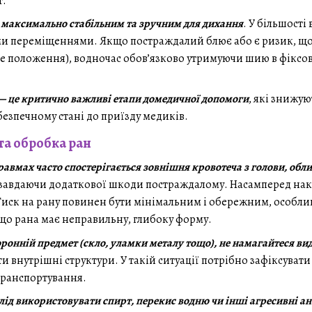
т.
 максимально стабільним та зручним для дихання
. У більшості
ми переміщеннями. Якщо постраждалий блює або є ризик, щ
ове положення), водночас обов’язково утримуючи шию в фіксо
я — це критично важливі етапи домедичної допомоги
, які знижу
безпечному стані до приїзду медиків.
та обробка ран
вмах часто спостерігається зовнішня кровотеча з голови, облич
завдаючи додаткової шкоди постраждалому. Насамперед накла
 Тиск на рану повинен бути мінімальним і обережним, особли
кщо рана має неправильну, глибоку форму.
ронній предмет (скло, уламки металу тощо), не намагайтеся ви
 внутрішні структури. У такій ситуації потрібно зафіксуват
 транспортування.
лід використовувати спирт, перекис водню чи інші агресивні а