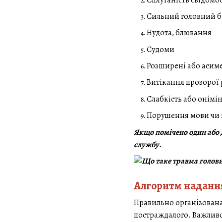
Сильний головний б
Нудота, блювання
Судоми
Розширені або асиме
Витікання прозорої р
Слабкість або онімі
Порушення мови чи 
Якщо помічено один або 
службу.
Алгоритм надання
Правильно організована
постраждалого. Важливо