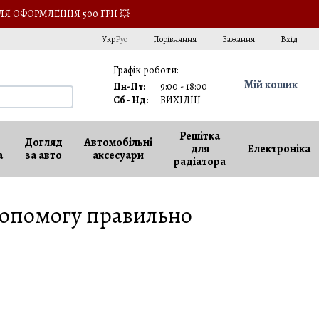
ЛЯ ОФОРМЛЕННЯ 500 ГРН 💥
Порівняння
Укр
Рус
Бажання
Вхід
Графік роботи:
Мій кошик
Пн-Пт:
9:00 - 18:00
Сб - Нд:
ВИХІДНІ
Решітка
Догляд
Автомобільні
для
Електроніка
а
за авто
аксесуари
радіатора
допомогу правильно