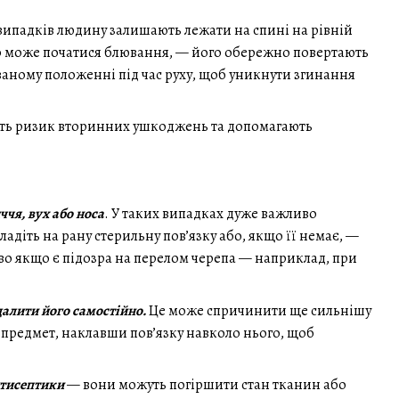
 випадків людину залишають лежати на спині на рівній
о може початися блювання, — його обережно повертають
ваному положенні під час руху, щоб уникнути згинання
ють ризик вторинних ушкоджень та допомагають
чя, вух або носа
. У таких випадках дуже важливо
діть на рану стерильну пов’язку або, якщо її немає, —
во якщо є підозра на перелом черепа — наприклад, при
далити його самостійно.
Це може спричинити ще сильнішу
и предмет, наклавши пов’язку навколо нього, щоб
нтисептики
— вони можуть погіршити стан тканин або