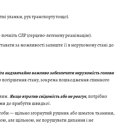
тні уламки, рух транспорту тощо).
почніть СЛР (серцево-легеневу реанімацію).
ставати за можливості залиште її в нерухомому стані до
та надзвичайно важливо забезпечити нерухомість голови
до погіршення стану, зокрема пошкодження спинного
омим.
Якщо втратив свідомість або не реагує
, потрібно
ями до прибуття швидкої.
засоби — щільно згорнутий рушник або шматок тканини,
ою, але щільною, не порушувати дихання і не