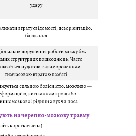
удару
ликати втрату свідомості, дезорієнтацію,
блювання
іональне порушення роботи мозку без
мих структурних пошкоджень. Часто
являється нудотою, запамороченням,
тимчасовою втратою пам’яті
джується сильною болісністю, можливо —
еформацією, витіканням крові або
инномозкової рідини з вух чи носа
ують на черепно-мозкову травму
авіть короткочасна)
ті або дезорієнтація