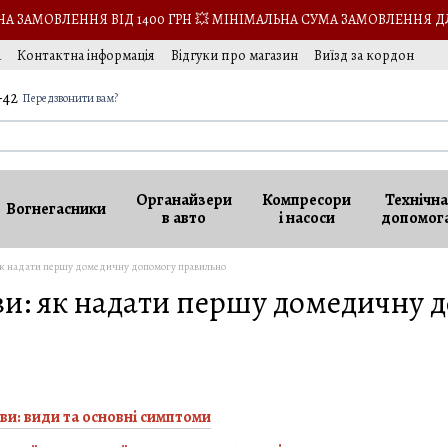
 ЗАМОВЛЕННЯ ВІД 1400 ГРН 💥 МІНІМАЛЬНА СУМА ЗАМОВЛЕННЯ Д
а
Контактна інформація
Відгуки про магазин
Виїзд за кордон
-42
Передзвонити вам?
Органайзери
Компресори
Технічна
Вогнегасники
в авто
і насоси
допомог
 як надати першу домедичну допомогу правильно
ви: як надати першу домедичну 
ви: види та основні симптоми