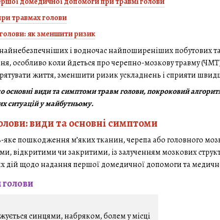
ршої домедичної допомоги при травмі голови
при травмах голови
голови: як зменшити ризик
 найнебезпечніших і водночас найпоширеніших побутових та 
ення, особливо коли йдеться про черепно-мозкову травму (ЧМ
врятувати життя, зменшити ризик ускладнень і сприяти шви
емо основні види та симптоми травм голови, покроковий алгори
х ситуацій у майбутньому.
олови: види та основні симптоми
ь-яке пошкодження м’яких тканин, черепа або головного мозк
и, відкритими чи закритими, із залученням мозкових структу
х дій щодо надання першої домедичної допомоги та медичн
 голови
жується синцями, набряком, болем у місці