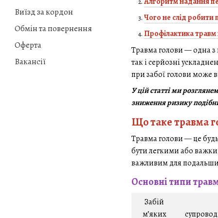
Алгоритм надання пе
Виїзд за кордон
Чого не слід робити 
Обмін та повернення
Профілактика травм 
Оферта
Травма голови — одна з
Вакансії
так і серйозні ускладн
при забої голови може 
У цій статті ми розглян
зниження ризику подібни
Що таке травма г
Травма голови — це буд
бути легкими або важким
важливим для подальши
Основні типи травм
Забій
м’яких
супровод