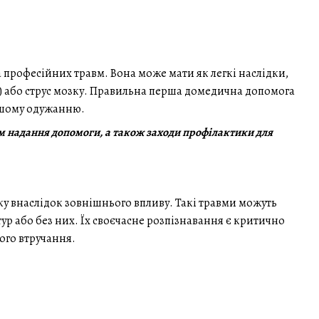
професійних травм. Вона може мати як легкі наслідки,
Т) або струс мозку. Правильна перша домедична допомога
дшому одужанню.
тм надання допомоги, а також заходи профілактики для
у внаслідок зовнішнього впливу. Такі травми можуть
р або без них. Їх своєчасне розпізнавання є критично
ого втручання.