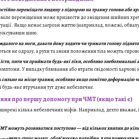
стійно переміщати людину з підозрою на травму голови або хр
міле переміщення може призвести до зміщення шийних хре
ації. Якщо немає загрози життю (наприклад, пожежі, обвалу)
афіксувавши шию.
аждалого на ноги, давати йому ходити чи тримати голову піднят
ся не одразу, а рухи та зміни положення тіла можуть спрово
їсти, пити чи приймати будь-які ліки, особливо знеболювальні а
симптоми. У випадку блювання або втрати свідомості харчові
ь сильно на місце травми, особливо якщо помітно деформацію че
 будь-яке втручання тут дуже небезпечне.
ення про першу допомогу при ЧМТ (якщо такі є)
ширені кілька небезпечних міфів. Наприклад, дехто вважає, 
Т можуть розвиватися поступово — від кількох хвилин до кіль
— «якщо струс мозку, обов’язково потрібно дати понюхати н