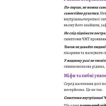
По-перше, не можна само
самостійно рухатися.
Нев
внутрішньочерепної ситу
якому його знайшли, з
Не слід піднімати постр
симптоми ЧМТ проявляють
Також не давайте людині 
лікарями та маскувати 
У жодному разі не тисніт
спинномозкова рідина, і
Міфи та хибні уявл
Серед населення досі по
несерйозна. Це не так.
Симптоми внутрішньої ЧМ
Ще один
поширений міф 