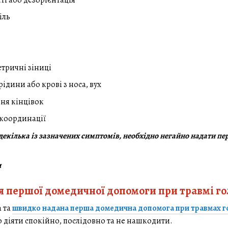
іль
тричні зіниці
ідини або крові з носа, вух
ння кінцівок
координації
декілька із зазначених симптомів, необхідно негайно надати п
 першої домедичної допомоги при травмі го
 та
швидко надана перша домедична допомога при травмах г
 діяти спокійно, послідовно та не нашкодити.