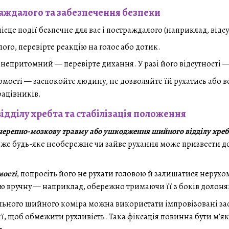
аждалого та забезпечення безпеки
сце події безпечне для вас і постраждалого (наприклад, відсу
лого, перевірте реакцію на голос або дотик.
епритомний — перевірте дихання. У разі його відсутності — 
домості — заспокойте людину, не дозволяйте їй рухатись або в
ацівників.
ідділу хребта та стабілізація положення
 черепно-мозкову травму або ушкодження шийного відділу хреб
адже будь-яке необережне чи зайве рухання може призвести 
мості
, попросіть його не рухати головою й залишатися нерух
ию вручну — наприклад, обережно тримаючи її з боків долон
ціального шийного коміра можна використати імпровізовані 
, щоб обмежити рухливість. Така фіксація повинна бути м’як