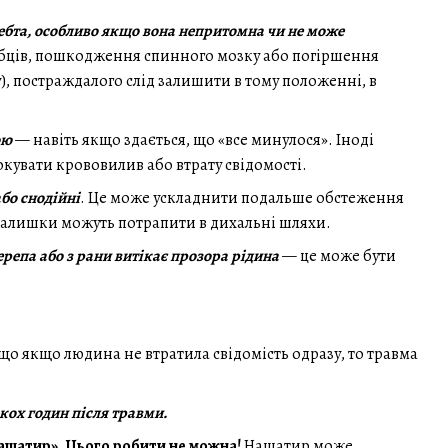
ебта, особливо якщо вона непритомна чи не може
бців, пошкодження спинного мозку або погіршення
, постраждалого слід залишити в тому положенні, в
ою
— навіть якщо здається, що «все минулося». Іноді
кувати крововилив або втрату свідомості.
бо снодійні
. Це може ускладнити подальше обстеження
 залишки можуть потрапити в дихальні шляхи.
репа або з рани витікає прозора рідина
— це може бути
що якщо людина не втратила свідомість одразу, то травма
кох годин після травми.
ашатир». Цього робити не можна!
Нашатир може