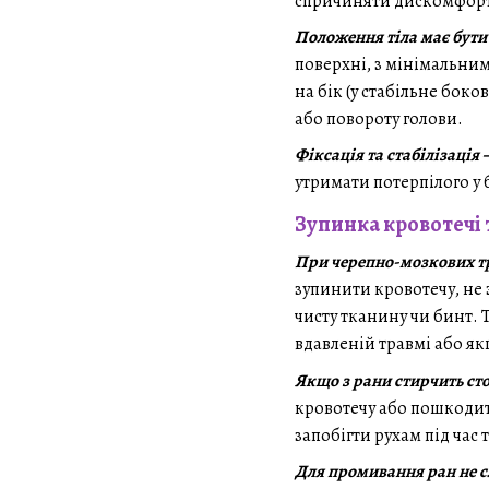
спричиняти дискомфор
Положення тіла має бути
поверхні, з мінімальни
на бік (у стабільне бок
або повороту голови.
Фіксація та стабілізаці
утримати потерпілого у 
Зупинка кровотечі 
При черепно-мозкових тра
зупинити кровотечу, не 
чисту тканину чи бинт.
вдавленій травмі або я
Якщо з рани стирчить сто
кровотечу або пошкодити
запобігти рухам під час
Для промивання ран не с