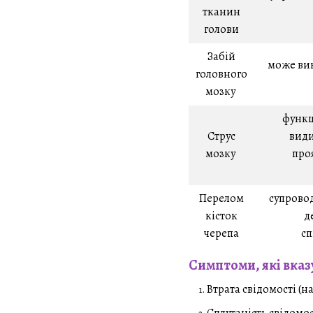
тканин
голови
Забій
може вик
головного
мозку
функц
Струс
види
мозку
про
Перелом
супрово
кісток
д
черепа
сп
Симптоми, які вказ
Втрата свідомості (н
Сплутаність свідомос