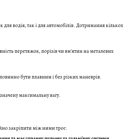
для водія, так і для автомобілів. Дотримання кількох
ність перетяжок, порізів чи вм'ятин на металевих
повинно бути плавним і без різких маневрів.
азначену максимальну вагу.
ійно закріпити між ними трос.
ння та має справну рульову та гальмівну системи.