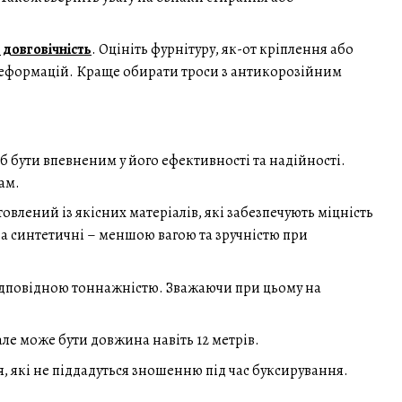
 довговічність
. Оцініть фурнітуру, як-от кріплення або
 деформацій. Краще обирати троси з антикорозійним
б бути впевненим у його ефективності та надійності.
ам.
товлений із якісних матеріалів, які забезпечують міцність
, а синтетичні – меншою вагою та зручністю при
відповідною тоннажністю. Зважаючи при цьому на
але може бути довжина навіть 12 метрів.
, які не піддадуться зношенню під час буксирування.