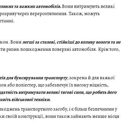
еликих та важких автомобілів.
Вони витримують великі
ь розриву через перерозтягнення. Також, можуть
станні.
окон. Вони
легші за сталеві, стійкіші до впливу вологи та не
ити ризик пошкодження поверхні автомобіля. Крім того,
нтів для буксирування транспорту
, зокрема й для важкої
н або поліестер, що забезпечує їх високу міцність,
здатність витримувати великі тягові сили, що робить його
віть військової техніки.
коджень транспортного засобу, і є більш безпечними у
ки своїй конструкції, вони також займають менше місця