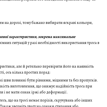
им на дорозі, тому бажано вибирати яскраві кольори,
сновні характеристики, зокрема максимальне
мних ситуацій у разі необхідності використання троса в
ристики, але й ретельно перевірити його на наявність
ті, ось кілька простих порад:
сні шви повинні бути рівними, міцними та без пропусків.
якість виготовлення, що знижує надійність троса при
 і не мати ознак іржі або деформації.
есь, що на тросі немає порізів, скручувань або інших
Також зверніть увагу на ознаки стирання або