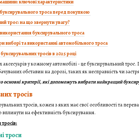
 машини: ключові характеристики
ь буксирувального троса перед покупкою
ий трос: на що звернути увагу?
використання буксирувального троса
и виборі та використанні автомобільного троса
буксирувальних тросів в 2025 році
 аксесуарів у кожному автомобілі - це буксирувальний трос
бачуваних обставин на дорозі, таких як несправність чи заст
емо основні критерії, які допоможуть вибрати найкращий букси
них тросів
рувальних тросів, кожен з яких має свої особливості та перев
о вплинути на ефективність буксирування.
 тросів:
ні троси