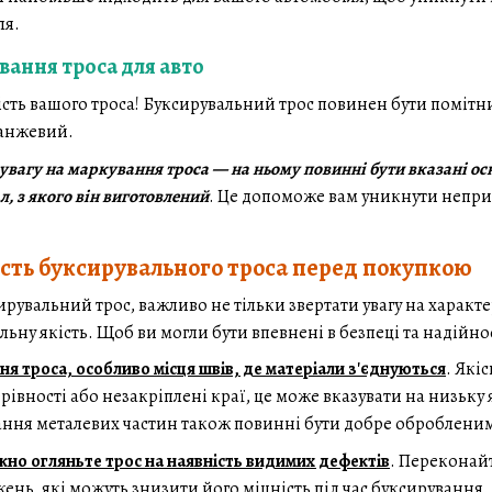
ля.
вання троса для авто
ість вашого троса! Буксирувальний трос повинен бути помітн
ранжевий.
увагу на маркування троса — на ньому повинні бути вказані о
, з якого він виготовлений
. Це допоможе вам уникнути неприє
ість буксирувального троса перед покупкою
рувальний трос, важливо не тільки звертати увагу на характе
льну якість. Щоб ви могли бути впевнені в безпеці та надійнос
ння троса, особливо місця швів, де матеріали з'єднуються
. Які
івності або незакріплені краї, це може вказувати на низьку 
ання металевих частин також повинні бути добре обробленими
но огляньте трос на наявність видимих дефектів
. Переконайт
ь, які можуть знизити його міцність під час буксирування. 