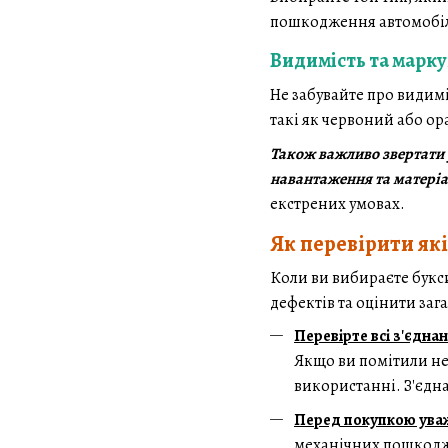
пошкодження автомобі
Видимість та марку
Не забувайте про видим
такі як червоний або о
Також важливо звертати 
навантаження та матеріал
екстрених умовах.
Як перевірити як
Коли ви вибираєте букси
дефектів та оцінити зага
Перевірте всі з'єдна
Якщо ви помітили нер
використанні. З'єдн
Перед покупкою уваж
механічних пошкоджен