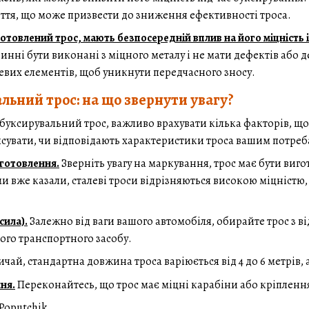
тя, що може призвести до зниження ефективності троса.
готовлений трос, мають безпосередній вплив на його міцність і
инні бути виконані з міцного металу і не мати дефектів або
евих елементів, щоб уникнути передчасного зносу.
льний трос: на що звернути увагу?
буксирувальний трос, важливо врахувати кілька факторів, що
'ясувати, чи відповідають характеристики троса вашим потреб
иготовлення.
Зверніть увагу на маркування, трос має бути виго
ми вже казали, сталеві троси відрізняються високою міцністю
сила).
Залежно від ваги вашого автомобіля, обирайте трос з 
ого транспортного засобу.
ичай, стандартна довжина троса варіюється від 4 до 6 метрів, 
ня.
Переконайтесь, що трос має міцні карабіни або кріплення