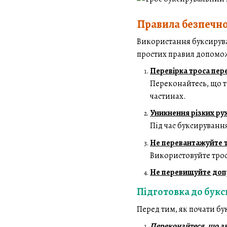
Правила безпечно
Використання буксирувал
простих правил допомож
Перевірка троса пер
Переконайтесь, що т
частинах.
Уникнення різких рух
Під час буксируванн
Не перевантажуйте т
Використовуйте трос
Не перевищуйте допу
Підготовка до букс
Перед тим, як почати бу
Переконайтеся, що ав