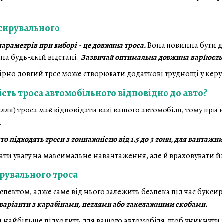
сирувального
араметрів при виборі - це довжина троса.
Вона повинна бути д
на будь-якій відстані.
Зазвичай оптимальна довжина варіюється
мірно довгий трос може створювати додаткові труднощі у кер
сть троса автомобільного відповідно до авто?
илля) троса має відповідати вазі вашого автомобіля, тому пр
.
то підходять троси з тоннажністю від 1.5 до 3 тонн, для вантажн
ати увагу на максимальне навантаження, але й враховувати йм
рувального троса
пектом, адже саме від нього залежить безпека під час букси
й варіанти з карабінами, петлями або такелажними скобами.
й найбільше підходить для вашого автомобіля, щоб уникнути 