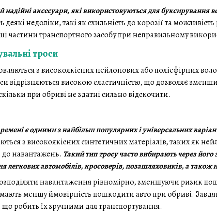
 й надійні аксесуари, які використовуються для буксирування в
 деякі недоліки, такі як схильність до корозії та можливіст
ші частини транспортного засобу при неправильному викори
увальні троси
товляються з високоякісних нейлонових або поліефірних вол
роси відрізняються високою еластичністю, що дозволяє зменш
кільки при обриві не здатні сильно відскочити.
 ремені є одними з найбільш популярних і універсальних варіа
ються з високоякісних синтетичних матеріалів, таких як нейло
ть до навантажень.
Такий тип тросу часто вибирають через його 
 легкових автомобілів, кросоверів, позашляховиків, а також на
 розподіляти навантаження рівномірно, зменшуючи ризик пош
 мають меншу ймовірність пошкодити авто при обриві. Завдя
, що робить їх зручними для транспортування.