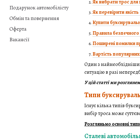
Як вибрати трос для
Подарунок автомобілісту
Як перевірити якіст
Обмін та повернення
Купити буксирувальн
Оферта
Правила безпечного 
Вакансії
Поширені помилки пр
Вартість популярних 
Один з найнеобхідніших
ситуацію в разі неперед
У цій статті ми розглян
Типи буксируваль
Існує кілька типів букси
вибір троса може суттєв
Розгляньмо основні типи
Сталеві автомобіль