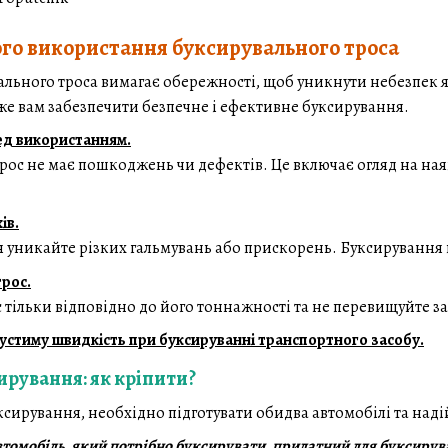
го використання буксирувального троса
ьного троса вимагає обережності, щоб уникнути небезпек як 
е вам забезпечити безпечне і ефективне буксирування.
ед використанням.
рос не має пошкоджень чи дефектів. Це включає огляд на наяв
ів.
я уникайте різких гальмувань або прискорень. Буксирування 
рос.
 тільки відповідно до його тоннажності та не перевищуйте з
стиму швидкість при буксируванні транспортного засобу.
ирування: як кріпити?
ксирування, необхідно підготувати обидва автомобілі та над
томобіль, який потрібно буксирувати, придатний для буксирува