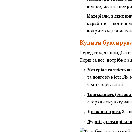
пошкодження покрит
Матеріали, з яких ви
карабіни — вони пов
покриттям для метал
Купити буксирува
Перед тим, як придбати 
Перш за все, потрібно з
Матеріал та якість в
та довговічність.Як 
транспортуванні.
Тоннажність (тягова 
споряджену вагу ваш
Довжина троса.
Зазв
Фурнітура та кріплен