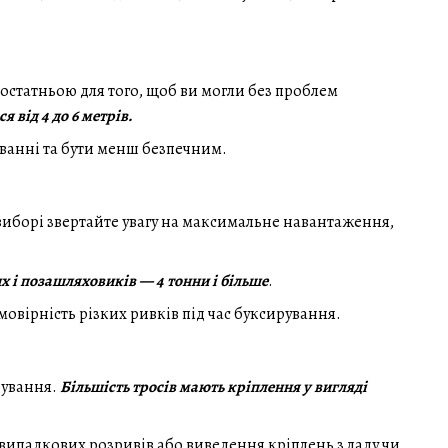
остатньою для того, щоб ви могли без проблем
 від 4 до 6 метрів.
уванні та бути менш безпечним.
и виборі звертайте увагу на максимальне навантаження,
их і позашляховиків — 4 тонни і більше
.
овірність різких ривків під час буксирування.
рування.
Більшість тросів мають кріплення у вигляді
випадкових розривів або виведення кріплень з ладу чи