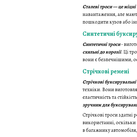
Сталеві троси — це міцні
навантаження, але мають
пошкодити кузов або ін
Синтетичні буксир
Синтетичні троси
- виго
схильні до корозії
. Ці т
вони є безпечнішими, ос
Стрічкові ремені
Стрічкові буксирувальні
техніки. Вони виготовля
еластичність та стійкіс
зручним для буксирування
Стрічкові троси здатні
використанні, оскільки
в багажнику автомобіля