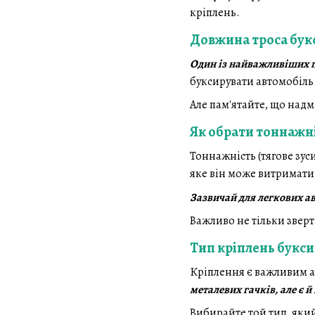
кріплень.
Довжина троса бук
Один із найважливіших п
буксирувати автомобіль 
Але пам'ятайте, що над
Як обрати тоннажні
Тоннажність (тягове зус
яке він може витримати
Зазвичай для легкових ав
Важливо не тільки зверт
Тип кріплень букси
Кріплення є важливим ас
металевих гачків, але є 
Вибирайте той тип, яки