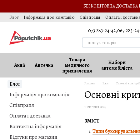
Перейти до основного контенту
БЕЗКОШТОВНА ДОСТАВКА НА
Блог
Інформація про компанію
Співпраця
Оплата і доставк
Подарунок автомобілісту
Обмін та повернення
Оферта
Ва
073 283-24-42,
067 283-24
Товари
Набори
Акції
Аптечка
медичного
автомобіліста
призначення
Блог
Головна
Блог
Основні критерії
Основні крит
Інформація про компанію
Співпраця
10 червня 2025
Оплата і доставка
ЗМІСТ:
Контактна інформація
Типи буксирувальних
Відгуки про магазин