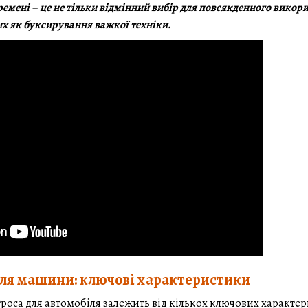
ремені – це не тільки відмінний вибір для повсякденного викори
их як буксирування важкої техніки.
для машини: ключові характеристики
роса для автомобіля залежить від кількох ключових характери