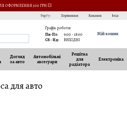
ЛЯ ОФОРМЛЕННЯ 500 ГРН 💥
Порівняння
Укр
Рус
Бажання
Вхід
Графік роботи:
Мій кошик
Пн-Пт:
9:00 - 18:00
Сб - Нд:
ВИХІДНІ
Решітка
Догляд
Автомобільні
для
Електроніка
а
за авто
аксесуари
радіатора
са для авто