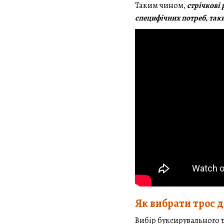
Таким чином,
стрічкові 
специфічних потреб, так
Як вибрати трос 
Вибір буксирувального т