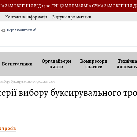
 ЗАМОВЛЕННЯ ВІД 1400 ГРН 💥 МІНІМАЛЬНА СУМА ЗАМОВЛЕННЯ Д
а
Контактна інформація
Відгуки про магазин
кансії
-42
Передзвонити вам?
Органайзери
Компресори
Технічна
Вогнегасники
в авто
і насоси
допомог
 вибору буксирувального троса для авто
ерії вибору буксирувального тро
 тросів