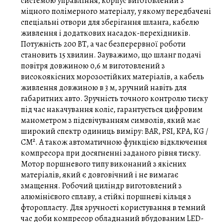
системою управління, корпус виготовлений з
міцного полімерного матеріалу, у якому передбачені
спеціальні отвори для зберігання шланга, кабелю
живлення і додаткових насадок-перехідників.
Потужність 200 ВТ, а час безперервної роботи
становить 15 хвилин. Зауважимо, що шланг подачі
повітря довжиною 0,6 м виготовлений з
високоякісних морозостійких матеріалів, а кабель
живлення довжиною в 3 м, зручний навіть для
габаритних авто. Зручність точного контролю тиску
під час накачування коліс, гарантується цифровим
манометром з підсвічуванням символів, який має
широкий спектр одиниць виміру: BAR, PSI, KPA, KG /
CM². А також автоматичною функцією відключення
компресора при досягненні заданого рівня тиску.
Мотор поршневого типу виконаний з якісних
матеріалів, який є довговічний і не вимагає
змащення. Робочий циліндр виготовлений з
алюмінієвого сплаву, а стійкі поршневі кільця з
фторопласту. Для зручності користування в темний
час доби компресор обладнаний вбудованим LED-