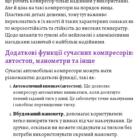
що робить компресор більш надійним у використанні.
Але й ціна на такі компресори на порядок вища.
Пластикові деталі дешевші, тому тут важливо
переконатись в їх якості й таких характерних ознаках як
то морозостійкість та стійкість до високих температур.
Щодо шлангів то гумові або нейлонові з алюмінієвими
насадками зазвичай є найбільш надійними.
Додаткові функції сучасних компресорів:
автостоп, манометри та інше
Сучасні автомобільні компресори можуть мати
різноманітні додаткові функції, такі як:
Автоматичний вимикач (автостоп).
Що дозволяє
компресору автоматично вимикатися, коли досягнуто
певний заданий тиск у шині. Це забезпечує точне накачування
і запобігає перевищенню тиску.
Вбудований манометр
, допомагає користувачеві
легко виміряти тиск у шинах під час накачування. Це
зручно, оскільки ви можете слідкувати за тиском без
потреби використовувати окремий манометр.