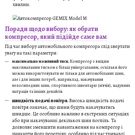
хвилин.
Поради щодо вибору: як обрати
компресор, який підійде саме вам
Під час вибору автомобільного компресора слід звертати
увагу на такі параметри:
максимально можливий тиск.
Компресор з вищим
максимальним тиском є більш універсальним, оскільки його
можна використовувати не тільки для автомобільних шин,
але і для інших потреб, наприклад, накачування
велосипедних шин, спортивного інвентарю (м'ячів), надувних
матраців та інших девайсів.
швидкість подачі повітря.
Висока швидкість подачі
повітря означає, що шини будуть накачуватись
швидше. Це особливо важливо в екстрених ситуаціях
або при накачуванні декількох шин поспіль. Та
дозволяє зменшити навантаження на компресор і
уникнути його перегріву, особливо під час тривалої