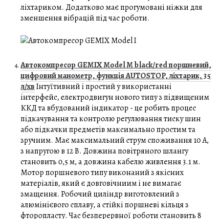
ліхтариком. Додатково має прогумовані ніжки для
зменшення вібрацій під час роботи.
Автокомпресор GEMIX Model M black/red поршневий,
цифровий манометр, функція AUTOSTOP, ліхтарик, 35
л/хв
Інтуїтивний і простий у використанні
інтерфейс, електродвигун нового типу з підвищеним
ККД та вбудований індикатор - це робить процес
підкачування та контролю регулювання тиску шин
або підкачки предметів максимально простим та
зручним. Має максимальний струм споживання 10 А,
з напругою в 12 В. Довжина повітряного шлангу
становить 0,5 м, а довжина кабелю живлення 3.1 м.
Мотор поршневого типу виконаний з якісних
матеріалів, який є довговічниим і не вимагає
змащення. Робочий циліндр виготовлений з
алюмінієвого сплаву, а стійкі поршневі кільця з
фторопласту. Час безперервної роботи становить 8