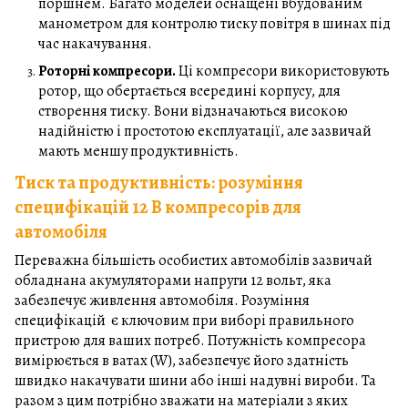
поршнем. Багато моделей оснащені вбудованим
манометром для контролю тиску повітря в шинах під
час накачування.
Роторні компресори.
Ці компресори використовують
ротор, що обертається всередині корпусу, для
створення тиску. Вони відзначаються високою
надійністю і простотою експлуатації, але зазвичай
мають меншу продуктивність.
Тиск та продуктивність: розуміння
специфікацій 12 В компресорів для
автомобіля
Переважна більшість особистих автомобілів зазвичай
обладнана акумуляторами напруги 12 вольт, яка
забезпечує живлення автомобіля. Розуміння
специфікацій є ключовим при виборі правильного
пристрою для ваших потреб. Потужність компресора
вимірюється в ватах (W), забезпечує його здатність
швидко накачувати шини або інші надувні вироби. Та
разом з цим потрібно зважати на матеріали з яких