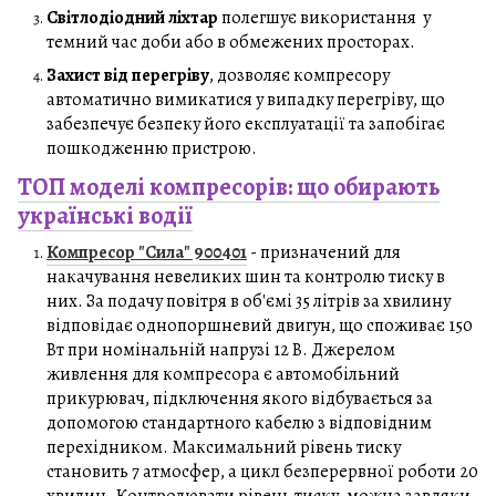
Світлодіодний ліхтар
полегшує використання у
темний час доби або в обмежених просторах.
Захист від перегріву
, дозволяє компресору
автоматично вимикатися у випадку перегріву, що
забезпечує безпеку його експлуатації та запобігає
пошкодженню пристрою.
ТОП моделі компресорів: що обирають
українські водії
Компресор "Сила" 900401
- призначений для
накачування невеликих шин та контролю тиску в
них. За подачу повітря в об'ємі 35 літрів за хвилину
відповідає однопоршневий двигун, що споживає 150
Вт при номінальній напрузі 12 В. Джерелом
живлення для компресора є автомобільний
прикурювач, підключення якого відбувається за
допомогою стандартного кабелю з відповідним
перехідником. Максимальний рівень тиску
становить 7 атмосфер, а цикл безперервної роботи 20
хвилин. Контролювати рівень тиску, можна завдяки