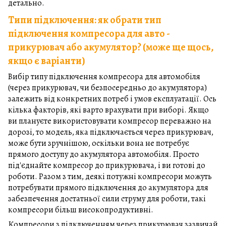
детально.
Типи підключення:
як обрати тип
підключення компресора для авто -
прикурювач або акумулятор? (може ще щось,
якщо є варіанти)
Вибір типу підключення компресора для автомобіля
(через прикурювач, чи безпосередньо до акумулятора)
залежить від конкретних потреб і умов експлуатації. Ось
кілька факторів, які варто врахувати при виборі. Якщо
ви плануєте використовувати компресор переважно на
дорозі, то модель, яка підключається через прикурювач,
може бути зручнішою, оскільки вона не потребує
прямого доступу до акумулятора автомобіля. Просто
під'єднайте компресор до прикурювача, і ви готові до
роботи. Разом з тим, деякі потужні компресори можуть
потребувати прямого підключення до акумулятора для
забезпечення достатньої сили струму для роботи, такі
компресори більш високопродуктивні.
Компресори з підключенням через прикурювач зазвичай