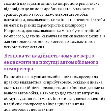
здатний накачувати шини до потрібного рівня тиску
відповідно до вимог виробника авто. А також тип
транспортного засобу, адже легкові автомобілі,
вантажівки, позашляховики та інші транспортні засоби
вимагають різних характеристик компресора.
Наприклад, для позашляховика може бути потрібний
компресор, здатний накачувати шини важких джипів, а
для легкового автомобіля достатньо компактного і
легкого використання.
Безпека та надійність: чому не варто
економити на покупці автомобільного
компресора
Економія на покупці автомобільного компресора як
правило виявляється неприбутковою, оскільки низька
якість та надійність призводять до небезпеки для вас та
вашого автомобіля, а також до додаткових витрат на
обслуговування та ремонт. Інвестиція у високоякісний і
надійний компресор найкращий варіант на
довгострокову перспективу.